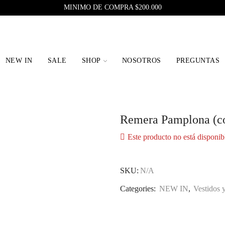
MINIMO DE COMPRA $200.000
NEW IN
SALE
SHOP
NOSOTROS
PREGUNTAS
Remera Pamplona (c
Este producto no está disponib
SKU:
N/A
Categories:
NEW IN
,
Vestidos 