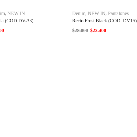
im
,
NEW IN
Denim
,
NEW IN
,
Pantalones
lia (COD.DV-33)
Recto Frost Black (COD. DV15)
00
$
28.000
$
22.400