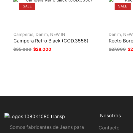
SALE
SALE
Camperas
,
Denim
,
NEW IN
Denim
,
NEW
Campera Retro Black (COD.3556)
Recto Bore
$
35.000
$
28.000
$
27.000
$
2
Nosotros
Somos fabricantes de Jeans para
Contacto