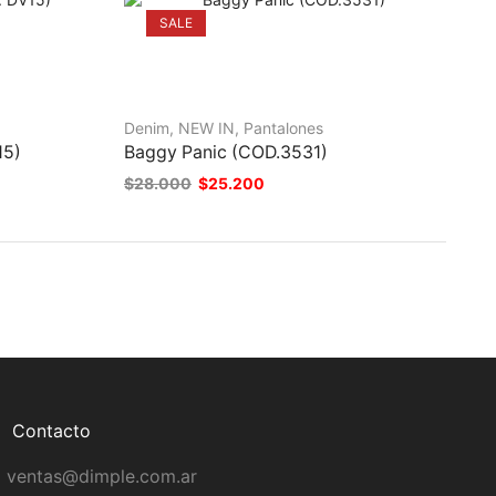
SALE
Denim
,
NEW IN
,
Pantalones
15)
Baggy Panic (COD.3531)
$
28.000
$
25.200
Contacto
ventas@dimple.com.ar