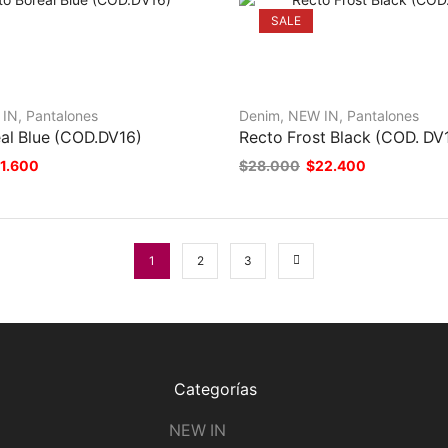
SALE
 IN
,
Pantalones
Denim
,
NEW IN
,
Pantalones
al Blue (COD.DV16)
Recto Frost Black (COD. DV
1.600
$
28.000
$
22.400
1
2
3
Categorías
NEW IN