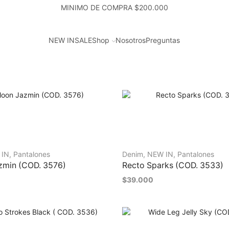
MINIMO DE COMPRA $200.000
NEW IN
SALE
Shop
Nosotros
Preguntas
 IN
,
Pantalones
Denim
,
NEW IN
,
Pantalones
zmin (COD. 3576)
Recto Sparks (COD. 3533)
$
39.000