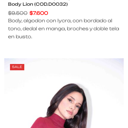
Body Lion (COD.D0032)
$
9.500
$
7.600
Body, algodon con lycra, con bordado al
tono, dedal en manga, broches y doble tela
en busto.
SALE