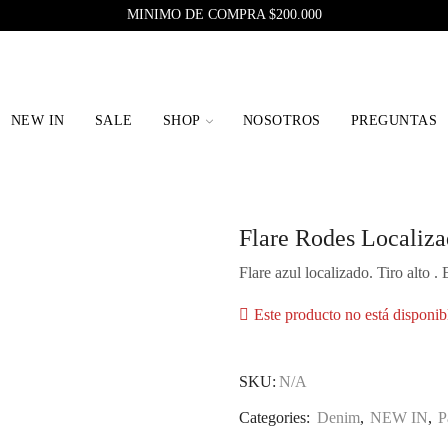
MINIMO DE COMPRA $200.000
NEW IN
SALE
SHOP
NOSOTROS
PREGUNTAS
Flare Rodes Localiz
Flare azul localizado. Tiro alto . 
Este producto no está disponib
SKU:
N/A
Categories:
Denim
,
NEW IN
,
P