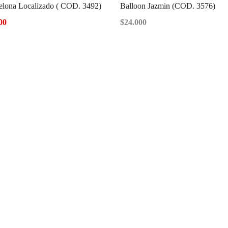
elona Localizado ( COD. 3492)
Balloon Jazmin (COD. 3576)
00
$
24.000