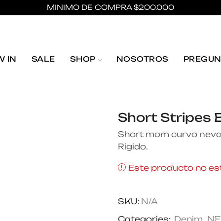
MINIMO DE COMPRA $200.000
 IN
SALE
SHOP
NOSOTROS
PREGUN
Short Stripes 
Short mom curvo nevado
Rigido.
Este producto no est
SKU:
N/A
Categories:
Denim
,
NE