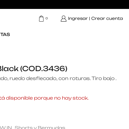
Ingresar | Crear cuenta
0
TAS
Black (COD.3436)
, ruedo desflecado, con roturas. Tiro bajo .
á disponible porque no hay stock.
W IN
,
Shorts y Bermudas