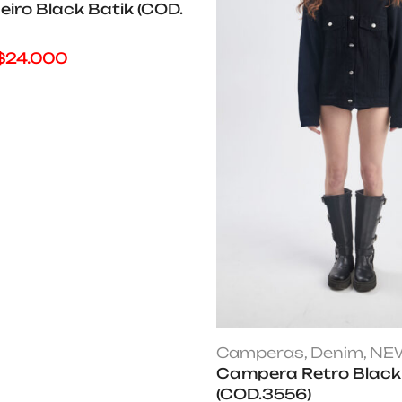
eiro Black Batik (COD.
$
24.000
Camperas
,
Denim
,
NEW
Campera Retro Black
(COD.3556)