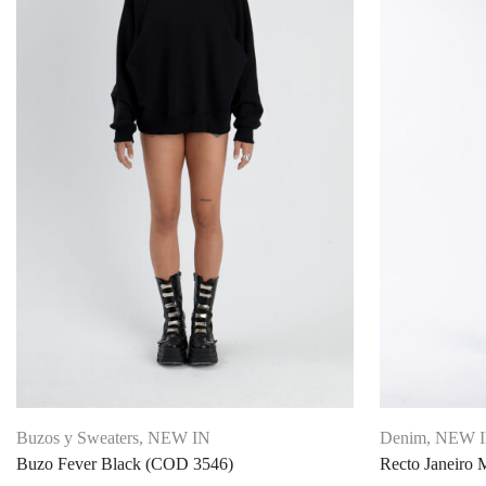
Buzos y Sweaters
,
NEW IN
Denim
,
NEW 
Buzo Fever Black (COD 3546)
Recto Janeiro 