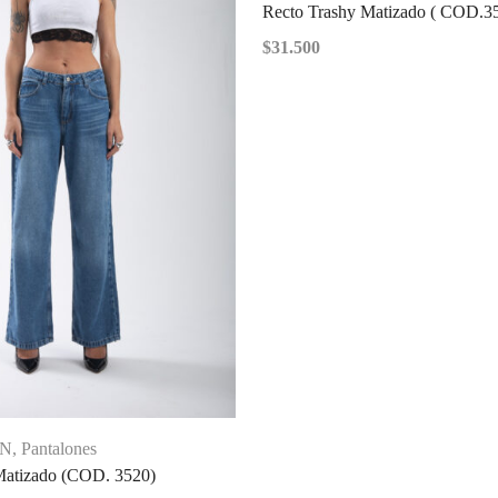
Recto Trashy Matizado ( COD.3
$
31.500
IN
,
Pantalones
Matizado (COD. 3520)