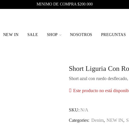
MINIMO DE COMPRA $200.000
NEW IN
SALE
SHOP
NOSOTROS
PREGUNTAS
Short Liguria Con R
Short azul con ruedo desflecado, 
Este producto no está disponib
SKU:
N/A
Categories:
Denim
,
NEW IN
,
S