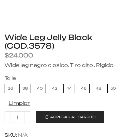
Wide Leg Jelly Black
(COD.3578)
$
24.000
Wide leg negro clasico. Tiro alto . Rigido.
Talle
36
38
40
42
44
46
48
50
Limpiar
AGREGAR AL CARRITO
SKU:
N/A