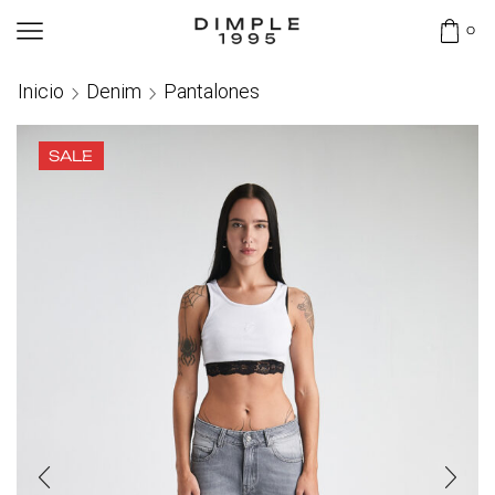
0
Inicio
Denim
Pantalones
SALE