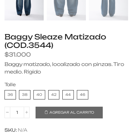
Baggy Sleaze Matizado
(COD.3544)
$
31.000
Baggy matizado, localizado con pinzas. Tiro
medio. Rigido
Talle
36
38
40
42
44
46
AGREGAR AL CARRITO
SKU:
N/A