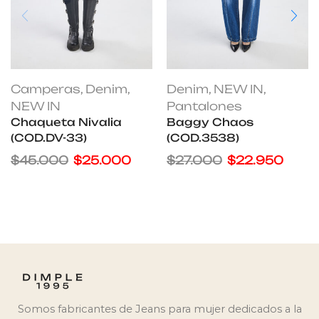
Camperas
,
Denim
,
Denim
,
NEW IN
,
NEW IN
Pantalones
Chaqueta Nivalia
Baggy Chaos
(COD.DV-33)
(COD.3538)
$
45.000
$
25.000
$
27.000
$
22.950
Somos fabricantes de Jeans para mujer dedicados a la