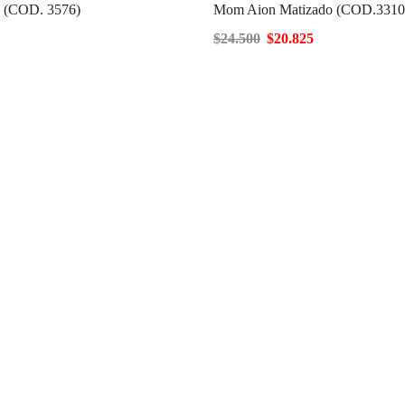
n (COD. 3576)
Mom Aion Matizado (COD.3310
$
24.500
$
20.825