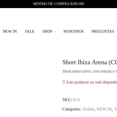
MINIMO DE COMPRA $200.000
NEW IN
SALE
SHOP
NOSOTROS
PREGUNTAS
Short Ibiza Arena (
Short mom curvo, con roturas y r
Este producto no está disponib
SKU:
N/A
Categories:
Denim
,
NEW IN
,
S