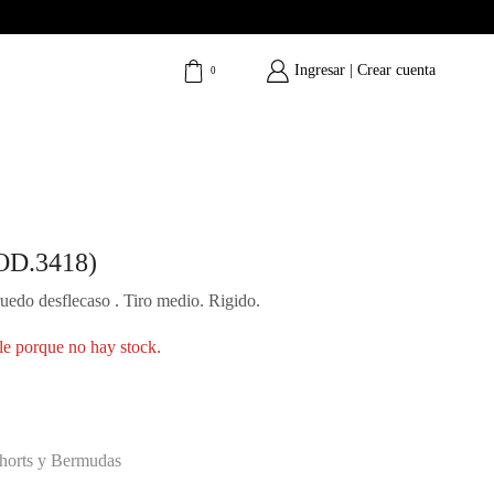
Ingresar | Crear cuenta
0
COD.3418)
uedo desflecaso . Tiro medio. Rigido.
le porque no hay stock.
horts y Bermudas