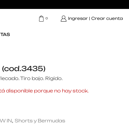
Ingresar | Crear cuenta
0
TAS
 (cod.3435)
cado. Tiro bajo. Rigido.
á disponible porque no hay stock.
W IN
,
Shorts y Bermudas