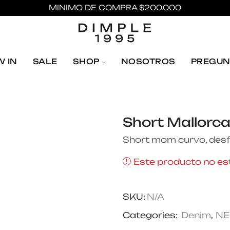
MINIMO DE COMPRA $200.000
 IN
SALE
SHOP
NOSOTROS
PREGUN
Short Mallorca
Short mom curvo, desfle
Este producto no est
SKU:
N/A
Categories:
Denim
,
NE